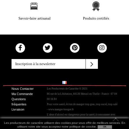
Savoir-faire artisanal
Produits certifiés
Nous Contacter
Les Producteurs de Caractère © 2021
Ma Commande
86 rue de la Libération, 60530 Mesnil en Thelle - France - 07 84
Questions
00 16 84
fréquentes
Pour votre santé, évitez de manger trop gras, trop sucré, trop salé
Livraison
- www.manger-bouger.fr
L'abus d'alcool est dangereux pour la santé, à consommer avec
modération
Les producteurs de caractère utilisent des cookies pour vous offrir de meilleurs services. En
utilisant notre site vous acceptez notre politique de coockie.
OK