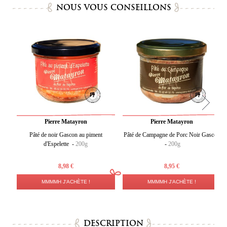
NOUS VOUS CONSEILLONS
Pierre Matayron
Pierre Matayron
Pâté de noir Gascon au piment
Pâté de Campagne de Porc Noir Gascon
d'Espelette -
200g
-
200g
8,98 €
8,95 €
MMMMH J'ACHÈTE !
MMMMH J'ACHÈTE !
DESCRIPTION