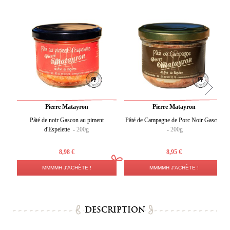
Pierre Matayron
Pierre Matayron
Pâté de noir Gascon au piment
Pâté de Campagne de Porc Noir Gascon
d'Espelette -
200g
-
200g
8,98 €
8,95 €
MMMMH J'ACHÈTE !
MMMMH J'ACHÈTE !
DESCRIPTION