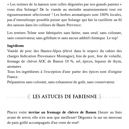
« Les terrines de la maison sont celles dégustées par nos grands parents »
vous dira Solange! De la viande au moindre assaisonnement tout est
rigoureusement sélectionné ! Les herbes aromatiques sont 100% locales,
pas d’entourloupe possible puisse que Solange qui fait la cueillette au fil
des saisons dans les collines de Haute Provence.
Les terrines Telme sont fabriquées sans farine, sans oeuf, sans colorant,
sans conservateur, sans gélifiant et sans aucun additif chimique. Le top!
Ingédients
Viande de porc des Hautes-Alpes (élevé dans le respect du cahier des
charges Indication Provenance Montagne), foie de porc, foie de volaille,
fromage de chèvre AOC de Banon 10 %, sel, épices, liqueur de thym,
aromates.
Tous les ingrédients à l'exception d'une partie des épices sont d'origine
France.
Préparation sans colorant, sans exhausteur de goût, sans conservateur.
LES ASTUCES DE FABIENNE
Placez votre
terrine au fromage de chèvre de Banon
1heure au frais
avant de servir, elle n'en sera que meilleure! Dégustez la sur un morceau
de pain grillé accompagnée d'un verre de rosé!