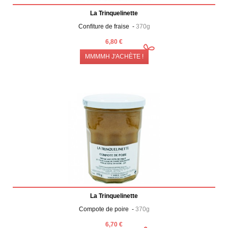
La Trinquelinette
Confiture de fraise -
370g
6,80 €
MMMMH J'ACHÈTE !
La Trinquelinette
Compote de poire -
370g
6,70 €