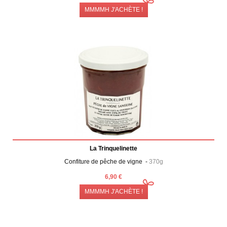
MMMMH J'ACHÈTE !
La Trinquelinette
Confiture de pêche de vigne -
370g
6,90 €
MMMMH J'ACHÈTE !