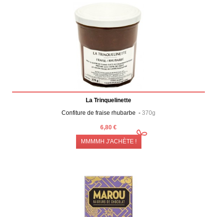
La Trinquelinette
Confiture de fraise rhubarbe -
370g
6,80 €
MMMMH J'ACHÈTE !