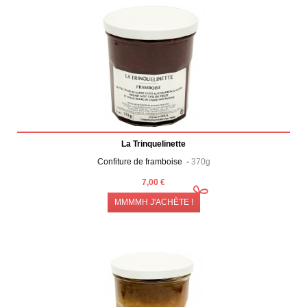
La Trinquelinette
Confiture de framboise -
370g
7,00 €
MMMMH J'ACHÈTE !