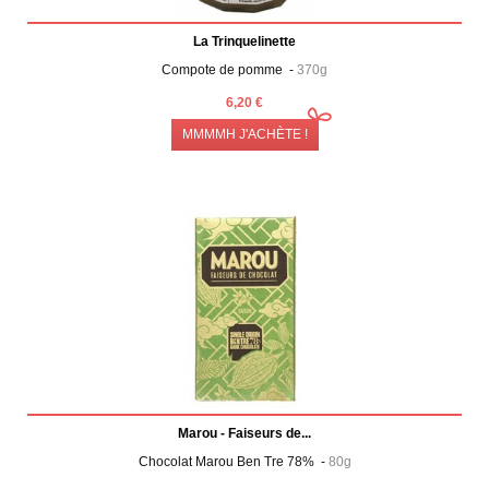
La Trinquelinette
Compote de pomme -
370g
6,20 €
MMMMH J'ACHÈTE !
Marou - Faiseurs de...
Chocolat Marou Ben Tre 78% -
80g