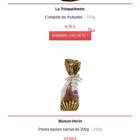
La Trinquelinette
Compote de rhubarbe -
370g
6,70 €
MMMMH J'ACHÈTE !
Maison Herin
Poires tapées sachet de 200g -
220g
23,00 €