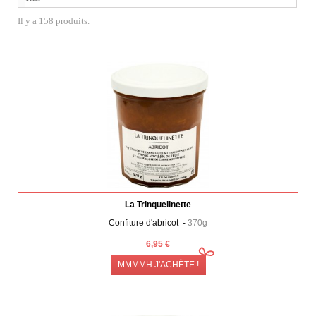
Il y a 158 produits.
La Trinquelinette
Confiture d'abricot -
370g
6,95 €
MMMMH J'ACHÈTE !