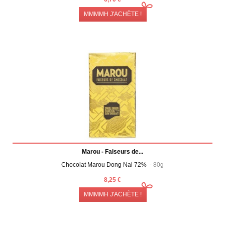
MMMMH J'ACHÈTE !
Marou - Faiseurs de...
Chocolat Marou Dong Nai 72% -
80g
8,25 €
MMMMH J'ACHÈTE !