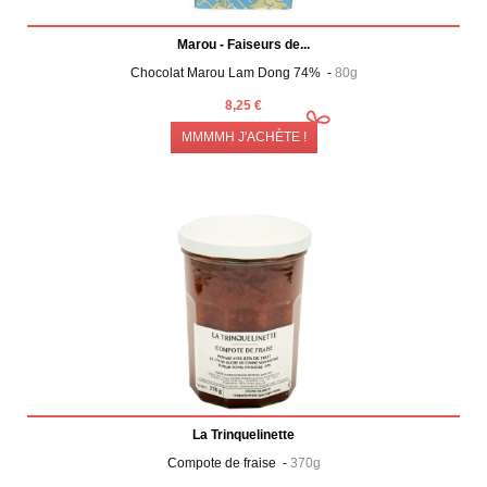
Marou - Faiseurs de...
Chocolat Marou Lam Dong 74% -
80g
8,25 €
MMMMH J'ACHÈTE !
La Trinquelinette
Compote de fraise -
370g