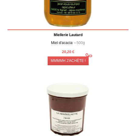
Miellerie Lautard
Miel d'acacia -
500g
20,20 €
MMMMH J'ACHÈTE !