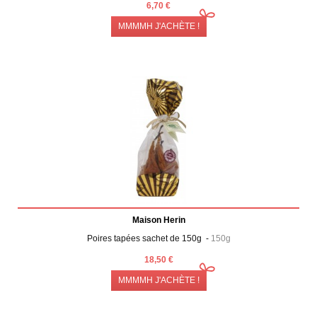
6,70 €
MMMMH J'ACHÈTE !
Maison Herin
Poires tapées sachet de 150g -
150g
18,50 €
MMMMH J'ACHÈTE !