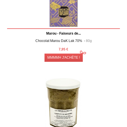
Marou - Faiseurs de...
Chocolat Marou DaK Lak 70% -
80g
7,95 €
MMMMH J'ACHÈTE !