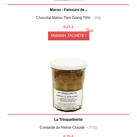
Marou - Faiseurs de...
Chocolat Marou Tien Giang 70% -
80g
8,25 €
MMMMH J'ACHÈTE !
La Trinquelinette
Compote de Reine-Claude -
370g
6,70 €