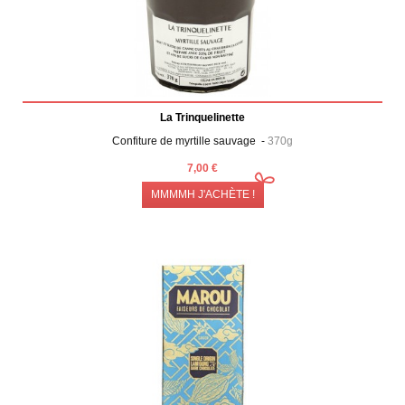
La Trinquelinette
Confiture de myrtille sauvage -
370g
7,00 €
MMMMH J'ACHÈTE !