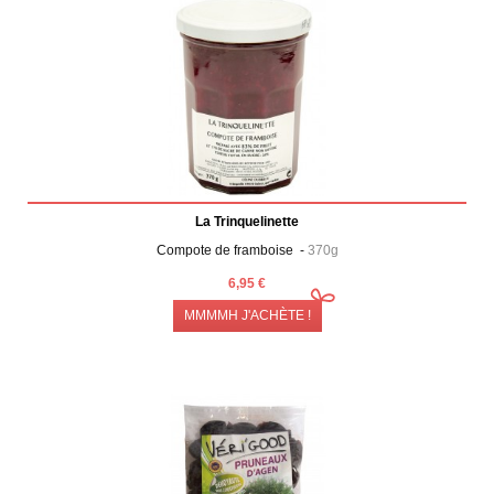
La Trinquelinette
Compote de framboise -
370g
6,95 €
MMMMH J'ACHÈTE !