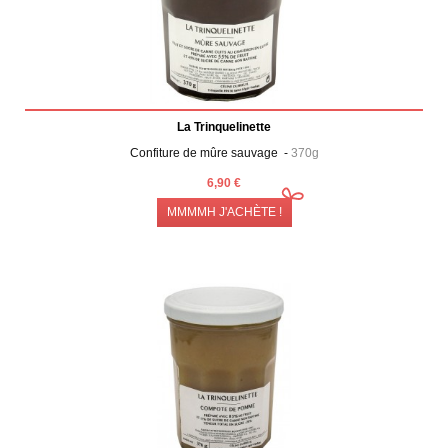
La Trinquelinette
Confiture de mûre sauvage -
370g
6,90 €
MMMMH J'ACHÈTE !