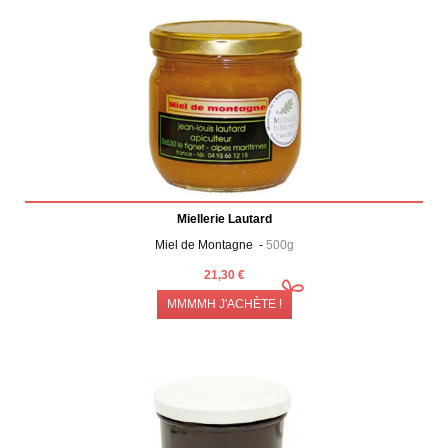
Miellerie Lautard
Miel de Montagne -
500g
21,30 €
MMMMH J'ACHÈTE !