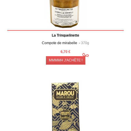
La Trinquelinette
Compote de mirabelle -
370g
6,70 €
MMMMH J'ACHÈTE !