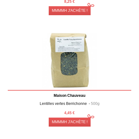
8,25 €
MMMMH J'ACHÈTE !
Maison Chauveau
Lentilles vertes Berrichonne -
500g
4,45 €
MMMMH J'ACHÈTE !