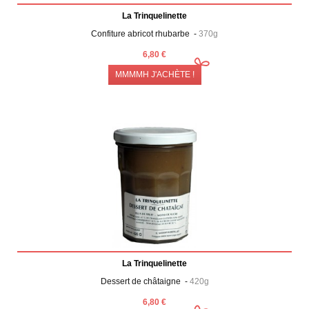
La Trinquelinette
Confiture abricot rhubarbe -
370g
6,80 €
MMMMH J'ACHÈTE !
La Trinquelinette
Dessert de châtaigne -
420g
6,80 €