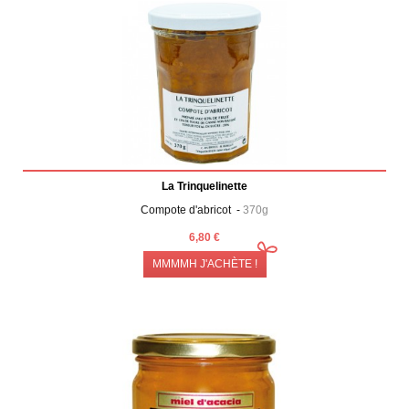
La Trinquelinette
Compote d'abricot -
370g
6,80 €
MMMMH J'ACHÈTE !