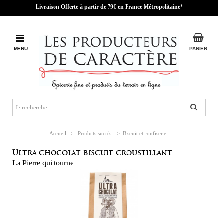
Livraison Offerte à partir de 79€ en France Métropolitaine*
MENU
PANIER
Accueil
>
Produits sucrés
>
Biscuit et confiserie
Ultra chocolat biscuit croustillant
La Pierre qui tourne