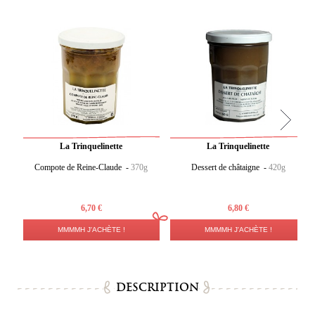
La Trinquelinette
La Trinquelinette
Compote de Reine-Claude -
370g
Dessert de châtaigne -
420g
6,70 €
6,80 €
MMMMH J'ACHÈTE !
MMMMH J'ACHÈTE !
DESCRIPTION