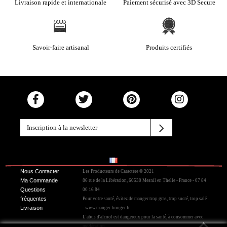
Livraison rapide et internationale
Paiement sécurisé avec 3D Secure
Savoir-faire artisanal
Produits certifiés
Nous Contacter
Les Producteurs de Caractère © 2021
Ma Commande
86 rue de la Libération, 60530 Mesnil en Thelle - France - 07 84
Questions
00 16 84
fréquentes
Pour votre santé, évitez de manger trop gras, trop sucré, trop salé
Livraison
- www.manger-bouger.fr
L'abus d'alcool est dangereux pour la santé, à consommer avec
modération