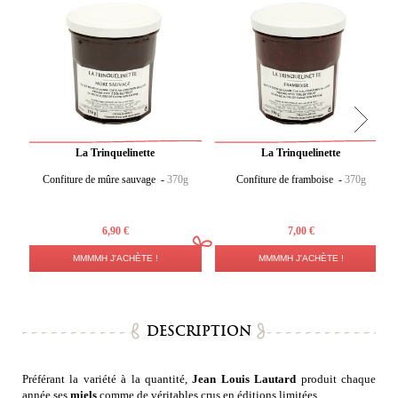
La Trinquelinette
La Trinquelinette
Confiture de mûre sauvage -
370g
Confiture de framboise -
370g
6,90 €
7,00 €
MMMMH J'ACHÈTE !
MMMMH J'ACHÈTE !
DESCRIPTION
Préférant la variété à la quantité,
Jean Louis Lautard
produit chaque
année ses
miels
comme de véritables crus en éditions limitées.