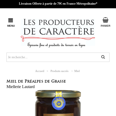
Livraison Offerte à partir de 79€ en France Métropolitaine*
MENU
PANIER
Accueil
>
Produits sucrés
>
Miel
Miel de Préalpes de Grasse
Miellerie Lautard