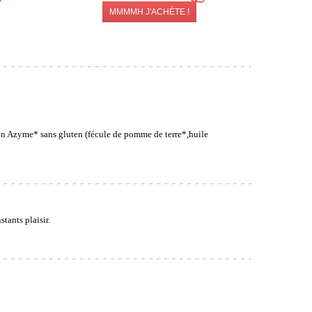
MMMMH J'ACHÈTE !
in Azyme* sans gluten (fécule de pomme de terre*,huile
tants plaisir.