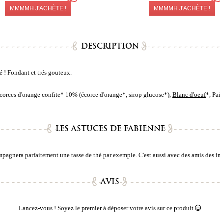
MMMMH J'ACHÈTE !
MMMMH J'ACHÈTE !
DESCRIPTION
é ! Fondant et trés gouteux.
écorces d'orange confite* 10% (écorce d'orange*, sirop glucose*),
Blanc d'oeuf
*, Pa
LES ASTUCES DE FABIENNE
mpagnera parfaitement une tasse de thé par exemple. C'est aussi avec des amis des ins
AVIS
Lancez-vous ! Soyez le premier à déposer votre avis sur ce produit