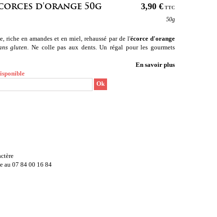
corces d'orange 50g
3,90 €
TTC
50g
 riche en amandes et en miel, rehaussé par de l'
écorce d'orange
ans gluten
. Ne colle pas aux dents
. Un régal pour les gourmets
En savoir plus
disponible
Ok
ctère
e au 07 84 00 16 84