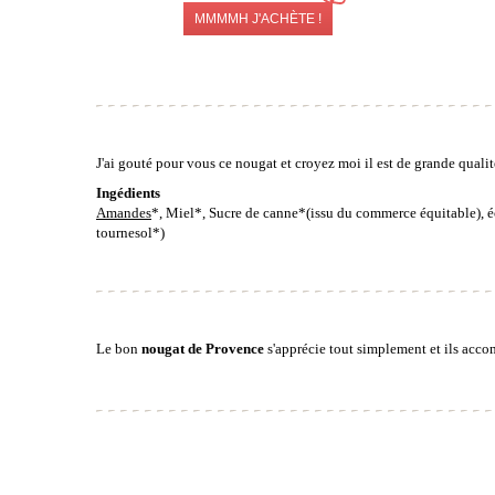
MMMMH J'ACHÈTE !
J'ai gouté pour vous ce nougat et croyez moi il est de grande qualit
Ingédients
Amandes
*, Miel*, Sucre de canne*
(issu du commerce équitable)
, 
tournesol*)
Le bon
nougat de Provence
s'apprécie tout simplement et ils acco