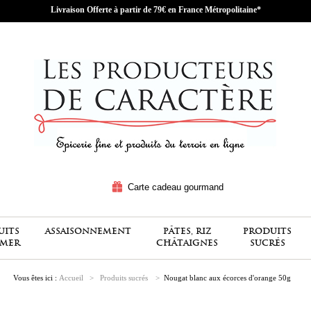
Livraison Offerte à partir de 79€ en France Métropolitaine*
Carte cadeau gourmand
UITS
ASSAISONNEMENT
PÂTES, RIZ
PRODUITS
 MER
CHÂTAIGNES
SUCRÉS
Vous êtes ici :
Accueil
>
Produits sucrés
>
Nougat blanc aux écorces d'orange 50g