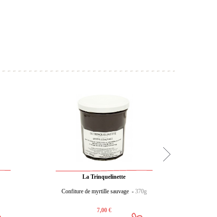
La Trinquelinette
Confiture de myrtille sauvage -
370g
Conf
7,00 €