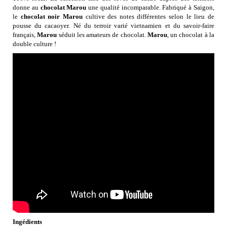
donne au
chocolat Marou
une qualité incomparable. Fabriqué à Saigon,
le
chocolat noir Marou
cultive des notes différentes selon le lieu de
pousse du cacaoyer. Né du terroir varié vietnamien et du savoir-faire
français,
Marou
séduit les amateurs de chocolat.
Marou
, un chocolat à la
double culture !
Ingédients