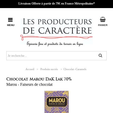
Livraison Offerte à partir de 79€ en France Métropolitaine*
MENU
PANIER
Accueil
>
Produits sucrés
>
Chocolat -Caramels
Chocolat Marou DaK Lak 70%
Marou - Faiseurs de chocolat