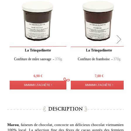
La Trinquelinette
La Trinquelinette
Confiture de mûre sauvage -
370g
Confiture de framboise -
370g
6,90 €
7,00 €
MMMMH J'ACHÈTE !
MMMMH J'ACHÈTE !
DESCRIPTION
Marou
, faiseurs de chocolat, concocte un délicieux chocolat vietnamien
100% local. La sélection fine des fèves de cacao auprès des fermiers