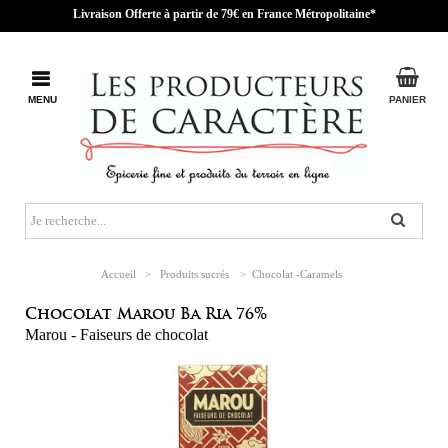
Livraison Offerte à partir de 79€ en France Métropolitaine*
MENU
PANIER
Accueil
>
Produits sucrés
>
Chocolat -Caramels
Chocolat Marou Ba Ria 76%
Marou - Faiseurs de chocolat