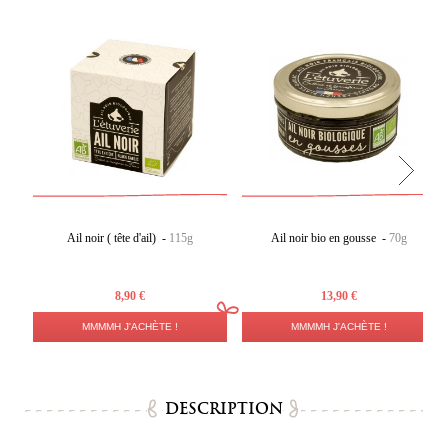
Ail noir ( tête d'ail) -
115g
Ail noir bio en gousse -
70g
8,90 €
13,90 €
MMMMH J'ACHÈTE !
MMMMH J'ACHÈTE !
DESCRIPTION