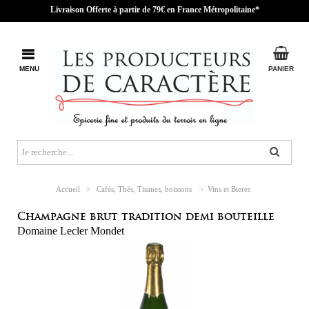
Livraison Offerte à partir de 79€ en France Métropolitaine*
MENU
PANIER
Accueil
>
Cafés, Thés, Tisanes, boissons
>
Vins et Bieres
Champagne brut tradition demi bouteille
Domaine Lecler Mondet