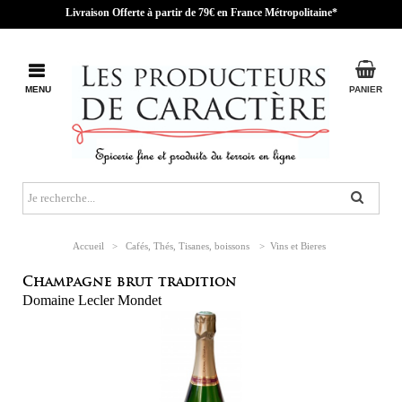
Livraison Offerte à partir de 79€ en France Métropolitaine*
MENU
PANIER
Accueil
>
Cafés, Thés, Tisanes, boissons
>
Vins et Bieres
Champagne brut tradition
Domaine Lecler Mondet