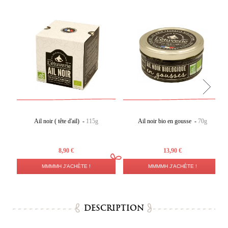
Ail noir ( tête d'ail) -
115g
Ail noir bio en gousse -
70g
8,90 €
13,90 €
MMMMH J'ACHÈTE !
MMMMH J'ACHÈTE !
DESCRIPTION