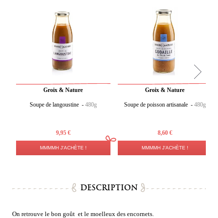
Groix & Nature
Groix & Nature
Soupe de langoustine -
480g
Soupe de poisson artisanale -
480g
9,95 €
8,60 €
MMMMH J'ACHÈTE !
MMMMH J'ACHÈTE !
DESCRIPTION
On retrouve le bon goût et le moelleux des encornets.