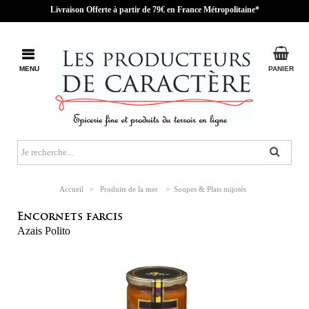
Livraison Offerte à partir de 79€ en France Métropolitaine*
MENU
PANIER
Accueil
>
Produits de la mer
>
Soupes & Plats mijotés
Encornets farcis
Azais Polito