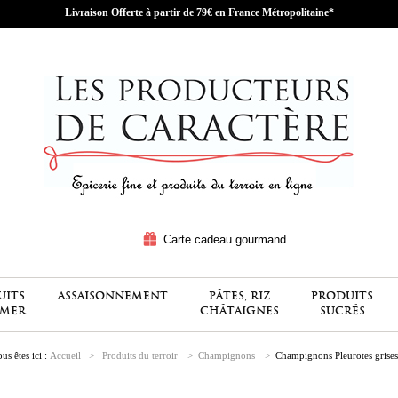
Livraison Offerte à partir de 79€ en France Métropolitaine*
Carte cadeau gourmand
UITS
ASSAISONNEMENT
PÂTES, RIZ
PRODUITS
 MER
CHÂTAIGNES
SUCRÉS
us êtes ici :
Accueil
>
Produits du terroir
>
Champignons
>
Champignons Pleurotes grises