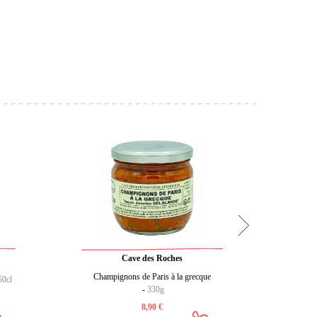
Cave des Roches
Champignons de Paris à la grecque
50cl
Trio d
-
330g
8,90 €