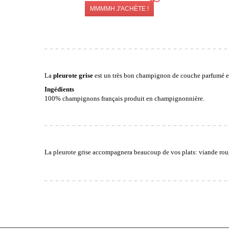
MMMMH J'ACHÈTE !
La
pleurote grise
est un très bon champignon de couche parfumé e
Ingédients
100% champignons français produit en champignonnière.
La pleurote grise accompagnera beaucoup de vos plats: viande rouge,