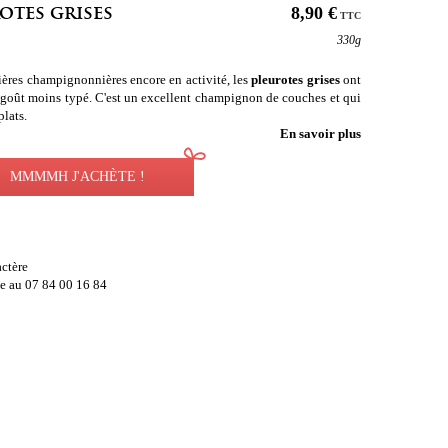
tes grises
8,90 €
TTC
330g
ières champignonnières encore en activité, les
pleurotes grises
ont
 goût moins typé. C'est un excellent champignon de couches et qui
lats.
En savoir plus
MMMMH J'ACHÈTE !
ctère
e au 07 84 00 16 84