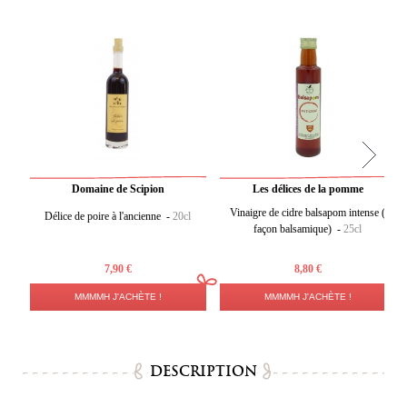
Domaine de Scipion
Les délices de la pomme
Vinaigre de cidre balsapom intense (
Délice de poire à l'ancienne -
20cl
façon balsamique) -
25cl
7,90 €
8,80 €
MMMMH J'ACHÈTE !
MMMMH J'ACHÈTE !
DESCRIPTION