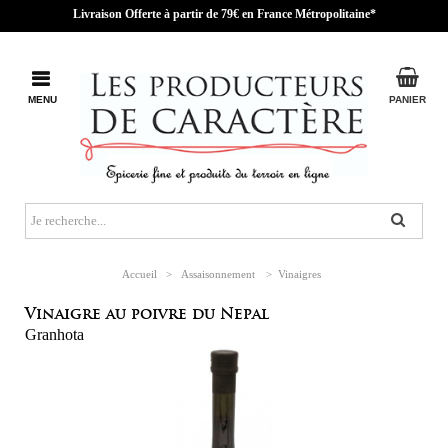
Livraison Offerte à partir de 79€ en France Métropolitaine*
MENU
PANIER
Accueil
>
Assaisonnement
>
Vinaigres
Vinaigre au poivre du Nepal
Granhota