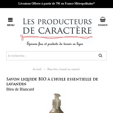
Livraison Offerte à partir de 79€ en France Métropolitaine*
MENU
PANIER
Accueil
>
Bien-être, beauté au naturel
Savon liquide BIO à l'huile essentielle de
lavandin
Bleu de Blancard