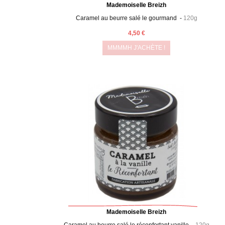
Mademoiselle Breizh
Caramel au beurre salé le gourmand -
120g
4,50 €
MMMMH J'ACHÈTE !
Mademoiselle Breizh
Caramel au beurre salé le réconfortant vanille -
120g