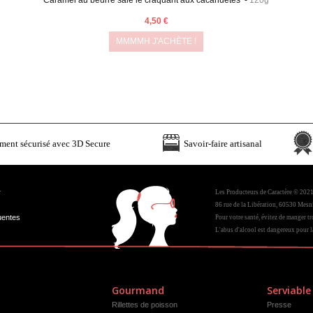
4,50 €
MMMMH J'ACHÈTE !
ment sécurisé avec 3D Secure
Savoir-faire artisanal
r
Les Producteurs de Caractère © 202
86 rue de la Libération, 60530 Mesni
uentes
Pour votre santé, évitez de manger tr
L'abus d'alcool est dangereux pour 
Gourmand
Serviable
Rillettes de poisson
Presse