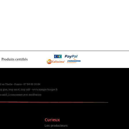
Produits certifiés
1
l en Thelle - France - 07 84 00 16 84
op gras, trop sucré, trop salé - www.manger-bouger.fr
la santé, à consommer avec modération
Curieux
Les producteurs