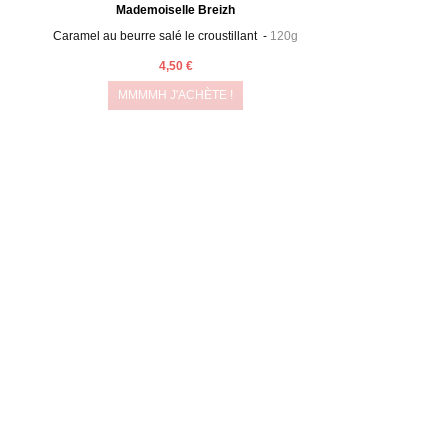
Mademoiselle Breizh
Caramel au beurre salé le croustillant -
120g
4,50 €
MMMMH J'ACHÈTE !