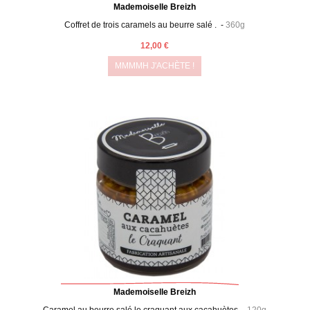
Mademoiselle Breizh
Coffret de trois caramels au beurre salé . -
360g
12,00 €
MMMMH J'ACHÈTE !
Mademoiselle Breizh
Caramel au beurre salé le craquant aux cacahuètes -
120g