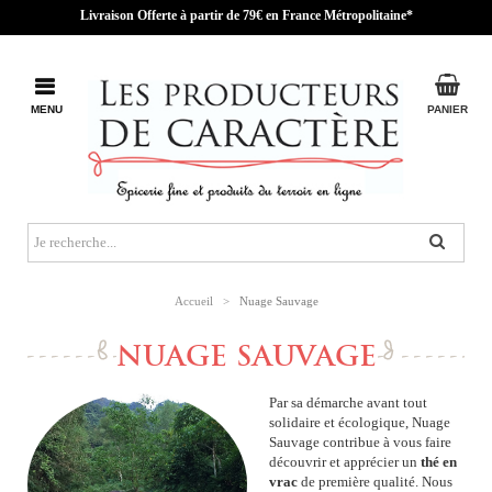
Livraison Offerte à partir de 79€ en France Métropolitaine*
MENU
PANIER
Accueil
>
Nuage Sauvage
NUAGE SAUVAGE
Par sa démarche avant tout
solidaire et écologique, Nuage
Sauvage contribue à vous faire
découvrir et apprécier un
thé en
vrac
de première qualité. Nous