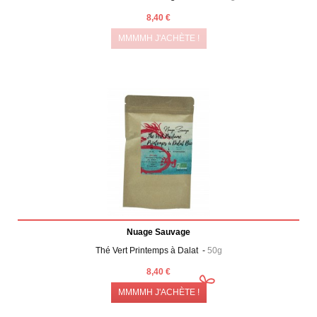
8,40 €
MMMMH J'ACHÈTE !
Nuage Sauvage
Thé Vert Printemps à Dalat -
50g
8,40 €
MMMMH J'ACHÈTE !