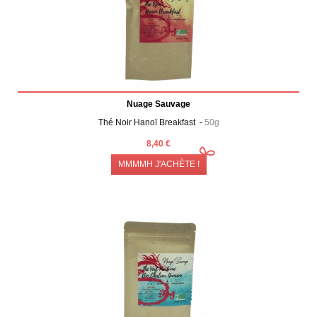
Nuage Sauvage
Thé Noir Hanoï Breakfast -
50g
8,40 €
MMMMH J'ACHÈTE !