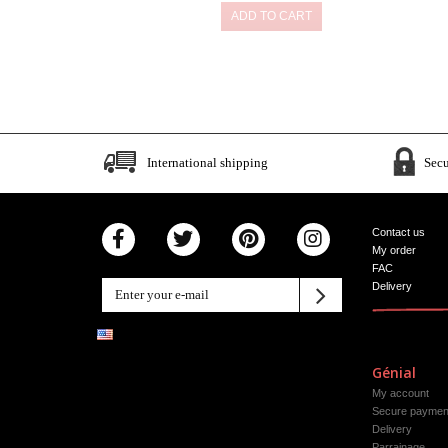
ADD TO CART
International shipping
Sec
Contact us
My order
FAC
Delivery
Génial
My account
Secure paymen
Delivery
Parrainage