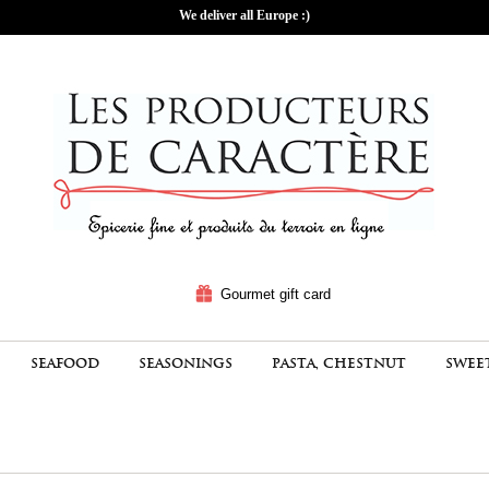
We deliver all Europe :)
Gourmet gift card
SEAFOOD
SEASONINGS
PASTA, CHESTNUT
SWEE