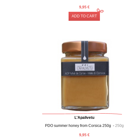
9,95 €
ADD TO CART
L'Apalivetu
PDO summer honey from Corsica 250g -
250g
9,95 €