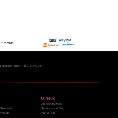
Rewards
Le Beausset - France - Tél. 07 84 00 16 84
Curieux
Les producteurs
 Grossiste
Découvrez le Blog
rmands
Plan du site