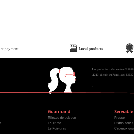
ure payment
Local products
Les producteurs de caractère © 2020
.1213, chemin du Pontillaou, 83330 
.
.
Gourmand
Serviable
Rillettes de poisson
Presse
t
La Truffe
Distributeur /
Le Foie gras
Cadeaux gou